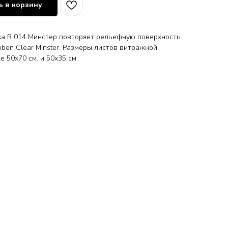
 в корзину
а R 014 Минстер повторяет рельефную поверхность
oben Clear Minster. Размеры листов витражной
е 50х70 см. и 50х35 см.