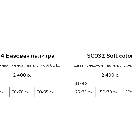
4 Базовая палитра
SC032 Soft colo
ная пленка Реалистик A 064
Цвет "бледной" палитры с р
R020
R021 Lava
2 400
2 400
р.
р.
Размер
см.
50х70 см.
50х35 см.
25х35 см.
50х70 см.
50х