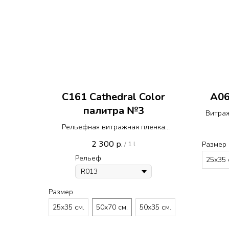
C161 Cathedral Color
A06
палитра №3
Витраж
Рельефная витражная пленка
Реалистик с Кафедральным
2 300
р.
/
1 l
Размер
монотонным цветом C 161 палитра
Рельеф
№3
25х35 
Размер
25х35 см.
50х70 см.
50х35 см.