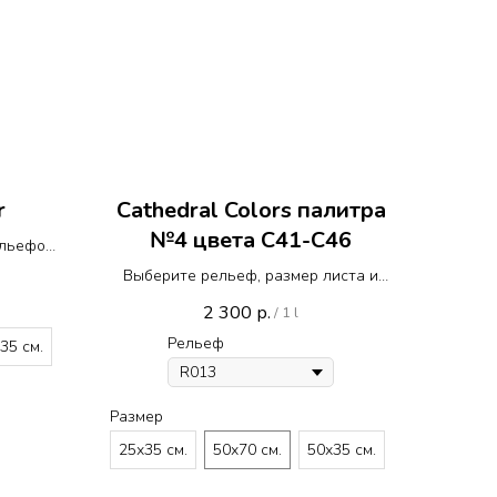
r
Cathedral Colors палитра
№4 цвета С41-C46
ельефом
Выберите рельеф, размер листа и
цвет
2 300
р.
/
1 l
Рельеф
35 см.
Размер
25х35 см.
50х70 см.
50х35 см.