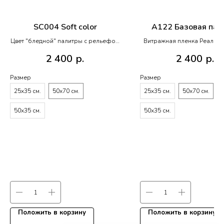
SC004 Soft color
A122 Базовая пал
Цвет "бледной" палитры с рельефом
Витражная пленка Реалист
R021 Lava
R020
2 400
р.
2 400
р.
Размер
Размер
25х35 см.
50х70 см.
25х35 см.
50х70 см.
50х35 см.
50х35 см.
Положить в корзину
Положить в корзину