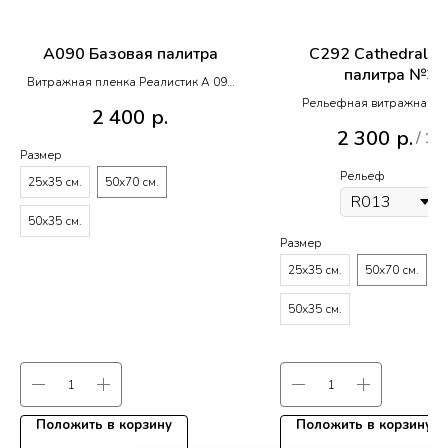
A090 Базовая палитра
C292 Cathedral Co
палитра №3
Витражная пленка Реалистик A 090
R020
Рельефная витражная п
2 400
р.
Реалистик с Кафедрал
2 300
р.
/
1 l
монотонным цветом C 292 
Размер
№3
Рельеф
25х35 см.
50х70 см.
50х35 см.
Размер
25х35 см.
50х70 см.
50х35 см.
Положить в корзину
Положить в корзину