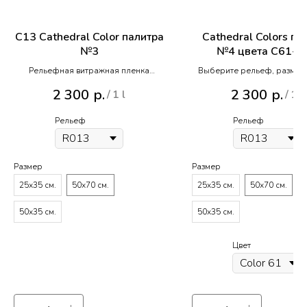
C13 Cathedral Color палитра
Cathedral Colors па
№3
№4 цвета С61-C
Рельефная витражная пленка
Выберите рельеф, размер 
Реалистик с Кафедральным
цвет
2 300
р.
2 300
р.
/
1 l
/
1 l
монотонным цветом C 13 палитра
№3
Рельеф
Рельеф
Размер
Размер
25х35 см.
50х70 см.
25х35 см.
50х70 см.
50х35 см.
50х35 см.
Цвет