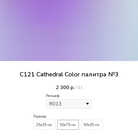
C121 Cathedral Color палитра №3
2 300
р.
/
1 l
Рельеф
Размер
25х35 см.
50х70 см.
50х35 см.