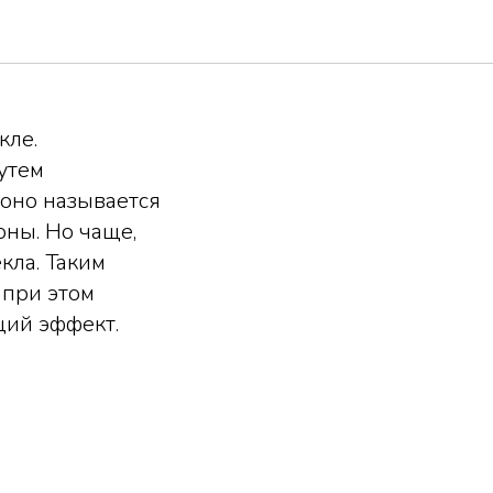
кле.
утем
 оно называется
оны. Но чаще,
кла. Таким
 при этом
щий эффект.