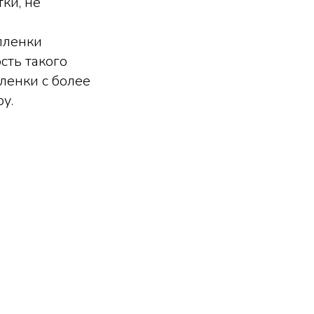
ки, не
пленки
сть такого
ленки с более
у.