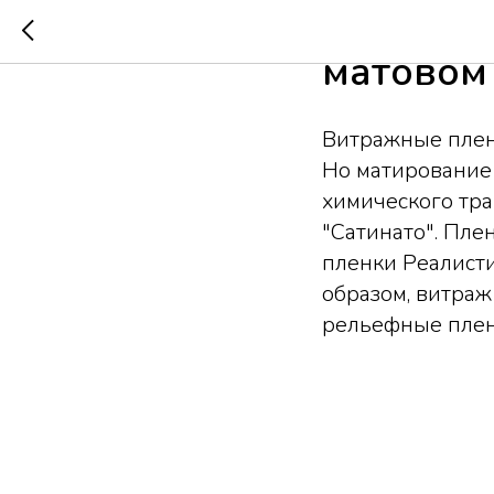
Примене
матовом
Витражные плен
Но матирование 
химического тра
"Сатинато". Пле
пленки Реалисти
образом, витраж
рельефные плен