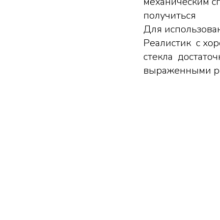
механическим сп
получиться
Для использован
Реалистик с хо
стекла достаточ
выраженными ре