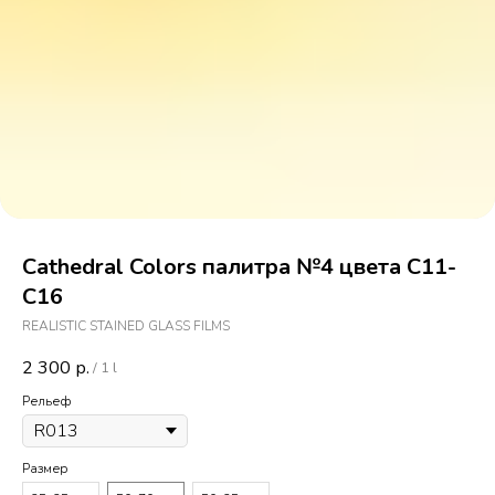
Cathedral Colors палитра №4 цвета С11-
С16
REALISTIC STAINED GLASS FILMS
2 300
р.
/
1 l
Рельеф
Размер