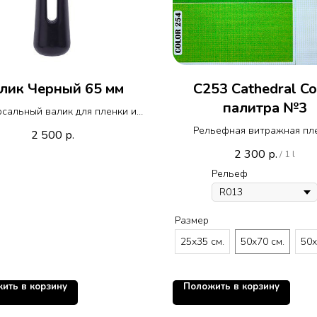
лик Черный 65 мм
C253 Cathedral Co
палитра №3
сальный валик для пленки и
жной протяжки. Такой валик
Рельефная витражная пл
2 500
р.
ьно подходит для прикатки
Реалистик с Кафедраль
2 300
р.
/
1 l
яжки на скошенных гранях
монотонным цветом C 253 п
ов. За счет более толстого
Рельеф
№3
резины 8 мм, такой валик не
я своим стальным держателем
до протяжки. таким образом,
Размер
тность повредить протяжку
25х35 см.
50х70 см.
50х
чается. При использовании
дартного валика с красной
й для прикатки протяжки на
ить в корзину
Положить в корзину
етах, у которого толщина
инового слоя 3 мм, велика