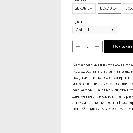
25х35 см.
50х70 см.
50х
Цвет
Положить
Кафедральная витражная плен
Кафедральные пленки не явля
под заказ и продаются кратн
изготовление листа пленки с
рельефом. На одном листе мо
две четвертинки, или четыре
зависит от количества Кафед
вашей заявки, мы свяжемся с 