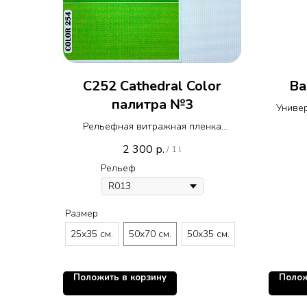
C252 Cathedral Color
Ва
палитра №3
Универ
витра
Рельефная витражная пленка
идеал
Реалистик с Кафедральным
2 300
р.
/
1 l
прот
монотонным цветом C 252 палитра
фацет
Рельеф
№3
слоя 
касаетс
вала 
Размер
вероя
25х35 см.
50х70 см.
50х35 см.
исклю
стан
ручко
Положить в корзину
Полож
фац
рез