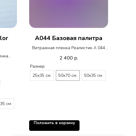
lor
A044 Базовая палитра
Витражная пленка Реалистик A 044
R005
енка
2 400
р.
ным
Размер
алитра
25х35 см.
50х70 см.
50х35 см.
35 см.
Положить в корзину