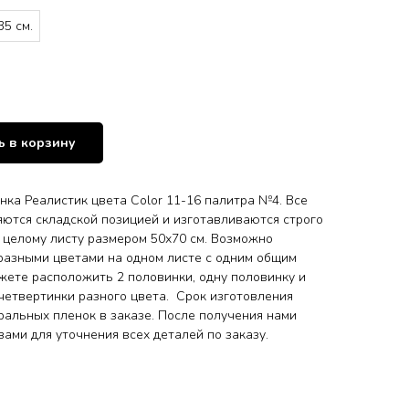
35 см.
 в корзину
ка Реалистик цвета Color 11-16 палитра №4. Все
ются складской позицией и изготавливаются строго
о целому листу размером 50х70 см. Возможно
 разными цветами на одном листе с одним общим
жете расположить 2 половинки, одну половинку и
 четвертинки разного цвета. Срок изготовления
ральных пленок в заказе. После получения нами
вами для уточнения всех деталей по заказу.