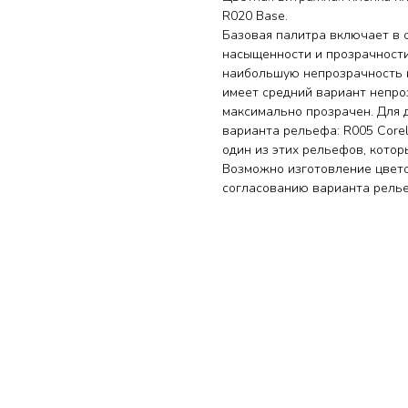
R020 Base.
Базовая палитра включает в с
насыщенности и прозрачност
наибольшую непрозрачность и
имеет средний вариант непр
максимально прозрачен. Для 
варианта рельефа: R005 Corel
один из этих рельефов, котор
Возможно изготовление цвето
согласованию варианта рел