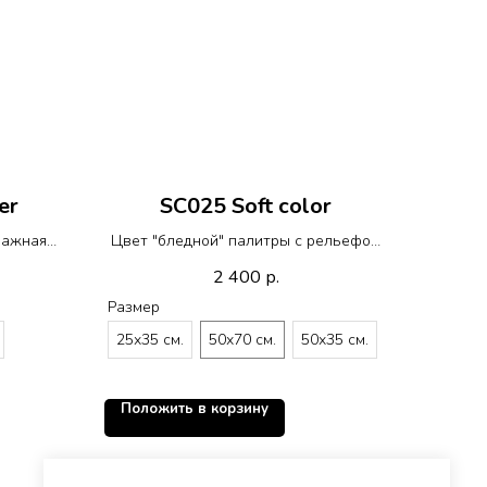
er
SC025 Soft color
ражная
Цвет "бледной" палитры с рельефом
R 014
R021 Lava
2 400
р.
Размер
25х35 см.
50х70 см.
50х35 см.
Положить в корзину