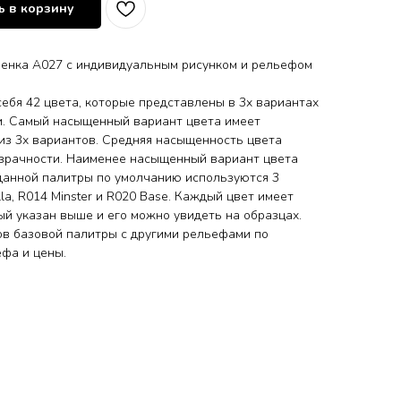
 в корзину
ленка A027 с индивидуальным рисунком и рельефом
ебя 42 цвета, которые представлены в 3х вариантах
и. Самый насыщенный вариант цвета имеет
з 3х вариантов. Средняя насыщенность цвета
озрачности. Наименее насыщенный вариант цвета
данной палитры по умолчанию используются 3
la, R014 Minster и R020 Base. Каждый цвет имеет
ый указан выше и его можно увидеть на образцах.
в базовой палитры с другими рельефами по
ьефа и цены.