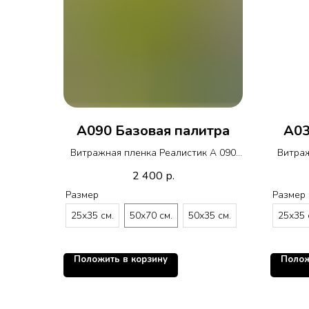
A090 Базовая палитра
A03
Витражная пленка Реалистик A 090
Витраж
R020
2 400
р.
Размер
Размер
25х35 см.
50х70 см.
50х35 см.
25х35 
Положить в корзину
Полож