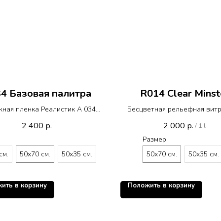
4 Базовая палитра
R014 Clear Minst
ная пленка Реалистик A 034
Бесцветная рельефная вит
R014
пленка Реалистик Minster 
2 400
2 000
р.
р.
/
1 l
Минстер
Размер
см.
50х70 см.
50х35 см.
50х70 см.
50х35 см.
ить в корзину
Положить в корзину