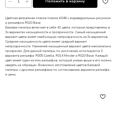
Положить в корзину
Цветная витражная пленка пленка A046 с индивидуальным рисунком
и рельефом R020 Base.
Базовая палитра включает в себя 42 цвета, которые представлены в
3х вариантах насыщенности и прозрачности. Самый насыщенный
вариант цвета имеет наибольшую непрозрачность из 3х вариантов.
Средняя насыщенность цвета имеет средний вариант
непрозрачности. Наименее насыщенный вариант цвета максимально
прозрачен. Для данной палитры по умолчанию используются 3
варианта рельефа: R005 Corella, R014 Minster и R020 Base. Каждый
цвет имеет один из этих рельефов, который указан выше и его можно
увидеть на образцах. Возможно изготовление цветов базовой
палитры с другими рельефами по согласованию варианта рельефа
и цены.