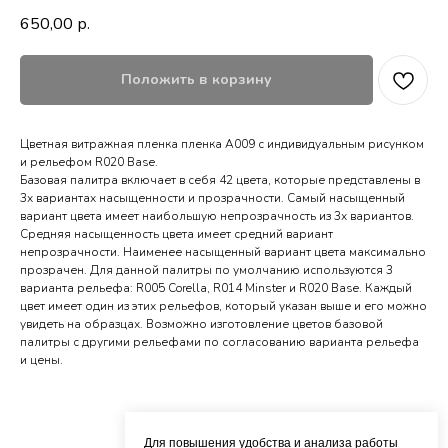
650,00
р.
Положить в корзину
Цветная витражная пленка пленка A009 с индивидуальным рисунком
и рельефом R020 Base.
Базовая палитра включает в себя 42 цвета, которые представлены в
3х вариантах насыщенности и прозрачности. Самый насыщенный
вариант цвета имеет наибольшую непрозрачность из 3х вариантов.
Средняя насыщенность цвета имеет средний вариант
непрозрачности. Наименее насыщенный вариант цвета максимально
прозрачен. Для данной палитры по умолчанию используются 3
варианта рельефа: R005 Corella, R014 Minster и R020 Base. Каждый
цвет имеет один из этих рельефов, который указан выше и его можно
увидеть на образцах. Возможно изготовление цветов базовой
палитры с другими рельефами по согласованию варианта рельефа
и цены.
Для повышения удобства и анализа работы